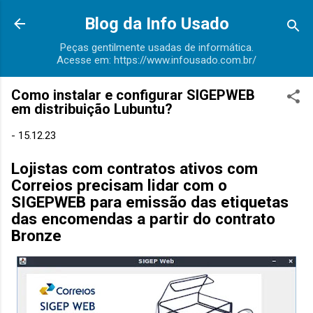
Pular para o conteúdo principal
Blog da Info Usado
Peças gentilmente usadas de informática.
Acesse em: https://www.infousado.com.br/
Como instalar e configurar SIGEPWEB
em distribuição Lubuntu?
-
15.12.23
Lojistas com contratos ativos com
Correios precisam lidar com o
SIGEPWEB para emissão das etiquetas
das encomendas a partir do contrato
Bronze