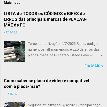
Mais lidos:
LISTA de TODOS os CÓDIGOS e BIPES de
ERROS das principais marcas de PLACAS-
MÃE de PC
-
17.10.22
Terceira atualização: 4/7/2023 Bipes, códigos
numéricos, alfanuméricos e LED de erros das
placas-mães de PC estão listados abaixo.
Todo conteúdo foi retirado diretamente no
LEIA MAIS »
sites de suporte das fabricantes de placas-
mães de modo a não ter qualquer informação
equivocada. As marcas de placas-mães
Como saber se placa de vídeo é compatível
podem ter 1, 2 ou 3 listas diferentes de
com a placa-mãe?
códigos porque utilizaram arquivos de BIOS de
-
24.10.20
diferentes fornecedores , como a AMI, AMI
UEFI e Award. Alto falante (beep) integrado em
Segunda atualização: 7/4/2023 Principal peça
uma placa-mãe de PC A tradução da descrição