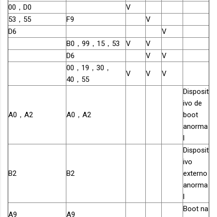
00，D0
V
53，55
F9
V
D6
V
B0，99，15，53
V
V
D6
V
V
00，19，30，
V
V
V
40，55
Disposit
ivo de
A0，A2
A0，A2
boot
anorma
l
Disposit
ivo
B2
B2
externo
anorma
l
Boot na
A9
A9