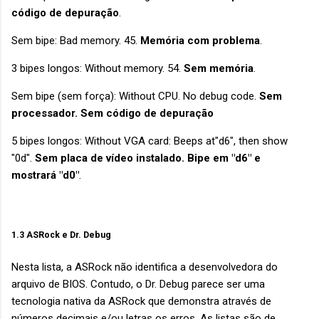
código de depuração
.
Sem bipe: Bad memory. 45.
Memória com problema
.
3 bipes longos: Without memory. 54.
Sem memória
.
Sem bipe (sem força): Without CPU. No debug code.
Sem
processador. Sem código de depuração
5 bipes longos: Without VGA card: Beeps at"d6", then show
"0d".
Sem placa de vídeo instalado. Bipe em "d6" e
mostrará "d0"
.
1.3 ASRock e Dr. Debug
Nesta lista, a ASRock não identifica a desenvolvedora do
arquivo de BIOS. Contudo, o Dr. Debug parece ser uma
tecnologia nativa da ASRock que demonstra através de
números decimais e/ou letras os erros. As listas são de