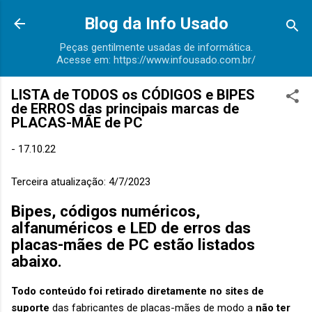
Pular para o conteúdo principal
Blog da Info Usado
Peças gentilmente usadas de informática.
Acesse em: https://www.infousado.com.br/
LISTA de TODOS os CÓDIGOS e BIPES
de ERROS das principais marcas de
PLACAS-MÃE de PC
-
17.10.22
Terceira atualização: 4/7/2023
Bipes, códigos numéricos,
alfanuméricos e LED de erros das
placas-mães de PC estão listados
abaixo.
Todo conteúdo foi retirado diretamente no sites de
suporte
das fabricantes de placas-mães de modo a
não ter