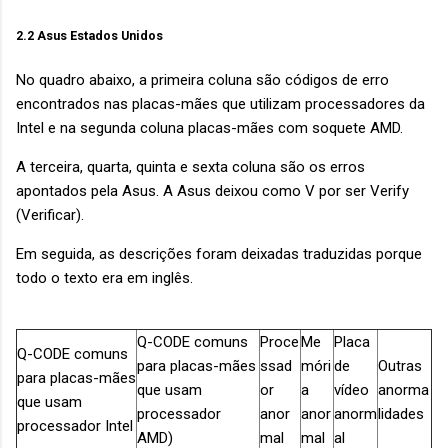
2.2 Asus Estados Unidos
No quadro abaixo, a primeira coluna são códigos de erro
encontrados nas placas-mães que utilizam processadores da
Intel e na segunda coluna placas-mães com soquete AMD.
A terceira, quarta, quinta e sexta coluna são os erros
apontados pela Asus. A Asus deixou como V por ser Verify
(Verificar).
Em seguida, as descrições foram deixadas traduzidas porque
todo o texto era em inglês.
Q-CODE comuns
Proce
Me
Placa
Q-CODE comuns
para placas-mães
ssad
móri
de
Outras
para placas-mães
que usam
or
a
vídeo
anorma
que usam
processador
anor
anor
anorm
lidades
processador Intel
AMD)
mal
mal
al