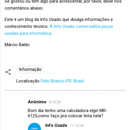
Se gostou ou tem algo para acrescentar, por favor, deixe nos
comentários abaixo.
Este é um blog da Info Usado que divulga informações e
conhecimento técnico.
A Info Usado comercializa peças
usadas para informática
.
Márcio Baldo
Informação
Localização
Pato Branco-PR. Brasil
Anônimo
4.10.24
C
Bom dia tenho uma calculadora elgin MR-
o
6125,como faço pra colocar tinta nela?
m
Info Usado
11.10.24
e