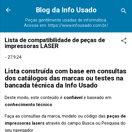
Pular para o conteúdo principal
Blog da Info Usado
Peças gentilmente usadas de informática.
Acesse em: https://www.infousado.com.br/
Lista de compatibilidade de peças de
impressoras LASER
-
27.9.24
Lista construída com base em consultas
dos catálogos das marcas ou testes na
bancada técnica da Info Usado
Deste modo, este conteúdo é
confiável
e baseado em
conhecimento técnico
.
Faça as consultas da marca, modelo ou código das
peças de
impressoras lasers
através do campo Busca ou Pesquisa do
seu navegador.