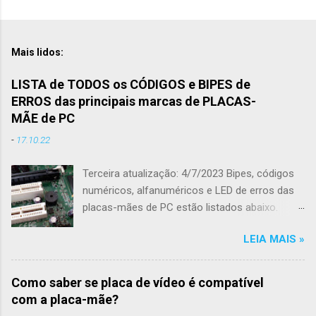
P
o
s
t
Mais lidos:
a
r
LISTA de TODOS os CÓDIGOS e BIPES de
u
ERROS das principais marcas de PLACAS-
m
c
MÃE de PC
o
-
17.10.22
m
e
n
Terceira atualização: 4/7/2023 Bipes, códigos
t
numéricos, alfanuméricos e LED de erros das
á
r
placas-mães de PC estão listados abaixo.
i
Todo conteúdo foi retirado diretamente no
o
LEIA MAIS »
sites de suporte das fabricantes de placas-
mães de modo a não ter qualquer informação
equivocada. As marcas de placas-mães
Como saber se placa de vídeo é compatível
podem ter 1, 2 ou 3 listas diferentes de
com a placa-mãe?
códigos porque utilizaram arquivos de BIOS de