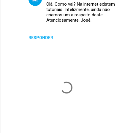
Olá. Como vai? Na internet existem
n
tutoriais. Infelizmente, ainda não
criamos um a respeito deste.
t
Atenciosamente, José.
á
r
RESPONDER
i
o
s