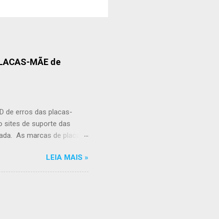
 PLACAS-MÃE de
D de erros das placas-
o sites de suporte das
cada. As marcas de placas-
ivos de BIOS de diferentes
LEIA MAIS »
do em uma placa-mãe de PC
imento do defeito. As
contrar algum erro, por
Minha Placa-Mãe na Lista
embre-se de baixar o
 suporte da fabricante.