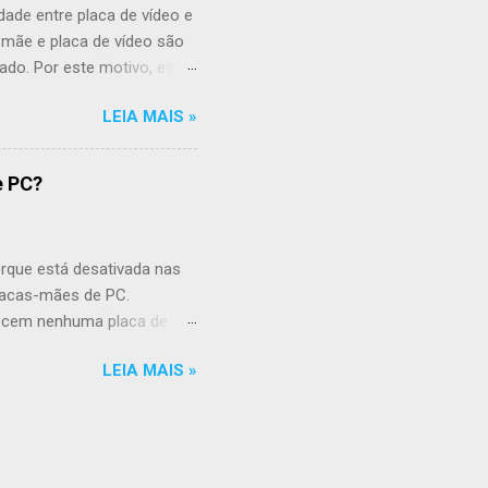
dade entre placa de vídeo e
-mãe e placa de vídeo são
do. Por este motivo, este
 a placa-mãe tem conector
LEIA MAIS »
ado nas memórias RAM s
 barramento e pode ser: -
ica com PCI Express ,
e PC?
 a forma resumida deste
endimento cronológico
GP são mais antigas e
orque está desativada nas
placas-mães de PC.
hecem nenhuma placa de
ndições. As imagens abaixo
LEIA MAIS »
Vamos lá. Pouco tempo
a marca e modelo da placa-
 BIOS da placa-mãe.
tes do que é mostrado
ata e hora que é a aba Main