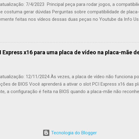
tualização: 7/4/2023 Principal peça para rodar jogos, a compatibili
..
e costuma gerar dúvidas Perguntas sobre compatibilidade de placa
emente feitas nos vídeos dessas duas peças no Youtube da Info Usa
oi elaborado. Antes de tudo, a placa de vídeo tem conector macho e
ste conector se chama barramento . O barramento é o mesmo us
DR1 , DDR2 , DDR3 , DDR4 e DDR5 . A placa de vídeo tem seu próprio
CI Express. A maioria das placas-mães, desde as DDR2 , vêm de fábr
I Express x16 para uma placa de vídeo na placa-mãe d
mo as mais atuais. Na maioria dos casos, você encontrará apenas
o desta forma: PCIe . A referência DDR2 é para facilitar o seu ent
oi um lançamento de 2003 . De qualquer forma, placas-mães com A
atualização: 12/11/2024 Às vezes, a placa de vídeo não funciona p
edominant...
ações de BIOS Você aprenderá a ativar o slot PCI Express x16 das 
te, a configuração é feita na BIOS quando a placa-mãe não recon
enha certeza que placa-mãe e a placa de vídeo estejam em boas co
o o passo a passo. Neste momento, não instale a placa de vídeo. 
e apertar o botão power, ligar o computador e aparecer a imagem d
te Del (alguns modelos é F2 ). Isso fará entrar na configuração da
do da marca e modelo da placa-mãe, as etapas podem ser diferen
Tecnologia do Blogger
o entrar na configuração da BIOS já estará na tela principal com a d