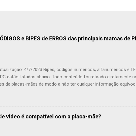
ÓDIGOS e BIPES de ERROS das principais marcas de
atualização: 4/7/2023 Bipes, códigos numéricos, alfanuméricos e LE
PC estão listados abaixo. Todo conteúdo foi retirado diretamente n
tes de placas-mães de modo a não ter qualquer informação equivo
m ter 1, 2 ou 3 listas diferentes de códigos porque utilizaram arqu
ores , como a AMI, AMI UEFI e Award. Alto falante (beep) integra
o da descrição nativa foi deixada em negrito para facilitar o entend
 aqui apresentadas são livres e feitas por mim, Márcio Baldo. Se en
de vídeo é compatível com a placa-mãe?
encione nos comentários para correção. Não Encontrei a Marca da 
 encontrar a marca da sua placa-mãe em qualquer uma das listas, l
 placa-mãe e conferir se há a lista de códigos de erros ou acione o