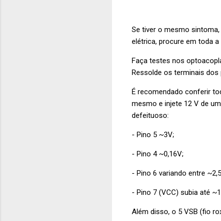
Se tiver o mesmo sintoma, 
elétrica, procure em toda a
Faça testes nos optoacoplad
Ressolde os terminais dos p
É recomendado conferir tod
mesmo e injete 12 V de um
defeituoso:
- Pino 5 ~3V;
- Pino 4 ~0,16V;
- Pino 6 variando entre ~2,
- Pino 7 (VCC) subia até ~1
Além disso, o 5 VSB (fio r