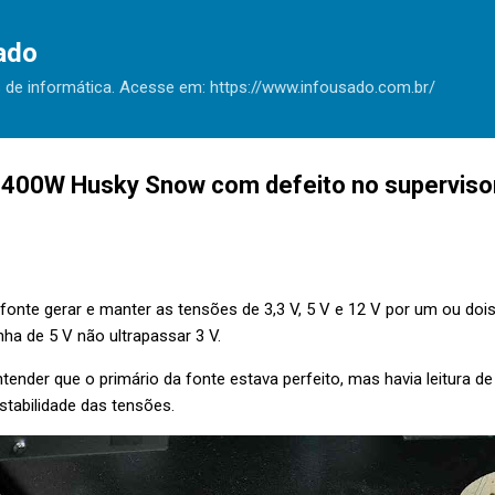
Pular para o conteúdo principal
ado
 de informática. Acesse em: https://www.infousado.com.br/
400W Husky Snow com defeito no supervisor
 fonte gerar e manter as tensões de 3,3 V, 5 V e 12 V por um ou doi
nha de 5 V não ultrapassar 3 V.
tender que o primário da fonte estava perfeito, mas havia leitura de
stabilidade das tensões.