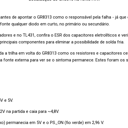
antes de apontar o GR8313 como o responsável pela falha - já que e
 fonte qualquer diodo em curto, no primário ou secundário.
ores e no TL431, confira o ESR dos capacitores eletrolíticos e veri
rincipais componentes para eliminar a possibilidade de solda fria.
a a trilha em volta do GR8313 como os resistores e capacitores cer
a fonte externa para ver se o sintoma permanece. Estes foram os s
5V e 5V.
2V na partida e caia para ~4,8V.
oxo) permanecia em 5V e o PS_ON (fio verde) em 2,96 V.