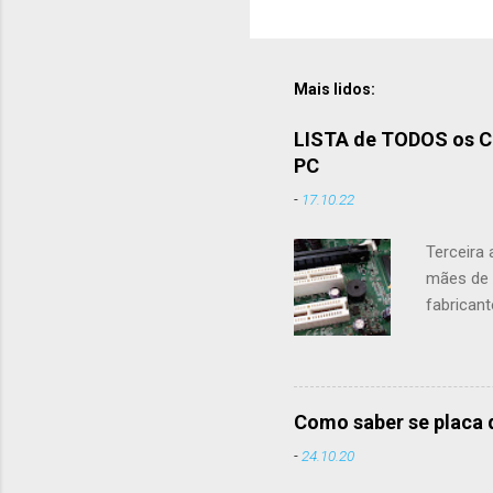
Mais lidos:
LISTA de TODOS os C
PC
-
17.10.22
Terceira 
mães de 
fabrican
mães pode
forneced
A traduçã
traduções
Como saber se placa 
favor, m
-
24.10.20
Caso não
manual da