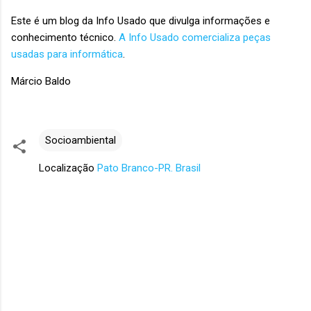
Este é um blog da Info Usado que divulga informações e
conhecimento técnico.
A Info Usado comercializa peças
usadas para informática
.
Márcio Baldo
Socioambiental
Localização
Pato Branco-PR. Brasil
C
o
m
e
n
t