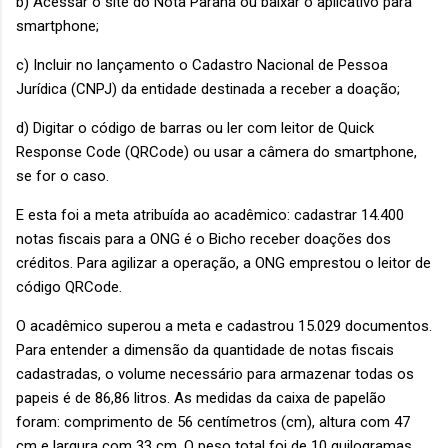
b) Acessar o site do Nota Paraná ou baixar o aplicativo para
smartphone;
c) Incluir no lançamento o Cadastro Nacional de Pessoa
Jurídica (CNPJ) da entidade destinada a receber a doação;
d) Digitar o código de barras ou ler com leitor de Quick
Response Code (QRCode) ou usar a câmera do smartphone,
se for o caso.
E esta foi a meta atribuída ao acadêmico: cadastrar 14.400
notas fiscais para a ONG é o Bicho receber doações dos
créditos. Para agilizar a operação, a ONG emprestou o leitor de
código QRCode.
O acadêmico superou a meta e cadastrou 15.029 documentos.
Para entender a dimensão da quantidade de notas fiscais
cadastradas, o volume necessário para armazenar todas os
papeis é de 86,86 litros. As medidas da caixa de papelão
foram: comprimento de 56 centímetros (cm), altura com 47
cm e largura com 33 cm. O peso total foi de 10 quilogramas.