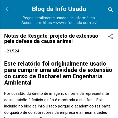
Pular para o conteúdo principa
Blog da Info Usado
Peças gentilmente usadas de informática.
Acesse em: https://www.infousado.com.br/
Notas de Resgate: projeto de extensão
pela defesa da causa animal
-
23.5.24
Este relatório foi originalmente usado
para cumprir uma atividade de extensão
do curso de Bacharel em Engenharia
Ambiental
Por questão do direito de imagem, o nome da representante
da instituição é fictício e não é mostrada a sua face. Foi
incluído no blog da Info Usado porque o acadêmico faz parte
do quadro de colaboradores da empresa e a mesma cedeu