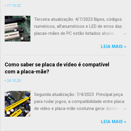
-
17.10.22
Terceira atualização: 4/7/2023 Bipes, códigos
numéricos, alfanuméricos e LED de erros das
placas-mães de PC estão listados abaixo.
Todo conteúdo foi retirado diretamente no
LEIA MAIS »
sites de suporte das fabricantes de placas-
mães de modo a não ter qualquer informação
equivocada. As marcas de placas-mães
Como saber se placa de vídeo é compatível
podem ter 1, 2 ou 3 listas diferentes de
com a placa-mãe?
códigos porque utilizaram arquivos de BIOS de
-
24.10.20
diferentes fornecedores , como a AMI, AMI
UEFI e Award. Alto falante (beep) integrado em
Segunda atualização: 7/4/2023 Principal peça
uma placa-mãe de PC A tradução da descrição
para rodar jogos, a compatibilidade entre placa
nativa foi deixada em negrito para facilitar o
de vídeo e placa-mãe costuma gerar dúvidas
entendimento do defeito. As traduções aqui
Perguntas sobre compatibilidade de placa-mãe
apresentadas são livres e feitas por mim,
LEIA MAIS »
e placa de vídeo são frequentemente feitas
Márcio Baldo. Se encontrar algum erro, por
nos vídeos dessas duas peças no Youtube da