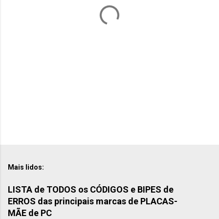
á
r
i
o
s
Mais lidos:
LISTA de TODOS os CÓDIGOS e BIPES de
ERROS das principais marcas de PLACAS-
MÃE de PC