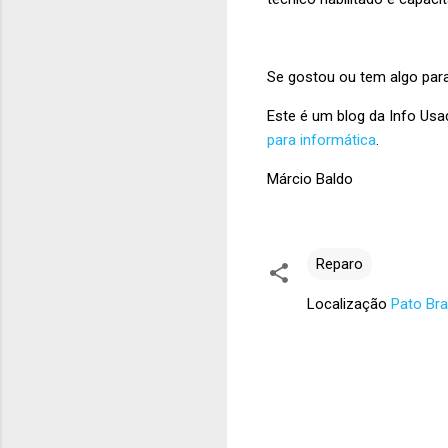
Se gostou ou tem algo para
Este é um blog da Info Us
para informática
.
Márcio Baldo
Reparo
Localização
Pato Bra
C
o
m
e