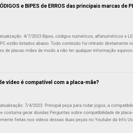
ÓDIGOS e BIPES de ERROS das principais marcas de
atualização: 4/7/2023 Bipes, códigos numéricos, alfanuméricos e LE
PC estão listados abaixo. Todo conteúdo foi retirado diretamente n
tes de placas-mães de modo a não ter qualquer informação equivo
m ter 1, 2 ou 3 listas diferentes de códigos porque utilizaram arqu
ores , como a AMI, AMI UEFI e Award. Alto falante (beep) integra
o da descrição nativa foi deixada em negrito para facilitar o entend
 aqui apresentadas são livres e feitas por mim, Márcio Baldo. Se en
de vídeo é compatível com a placa-mãe?
encione nos comentários para correção. Não Encontrei a Marca da 
 encontrar a marca da sua placa-mãe em qualquer uma das listas, l
 placa-mãe e conferir se há a lista de códigos de erros ou acione o
tualização: 7/4/2023 Principal peça para rodar jogos, a compatibili
..
e costuma gerar dúvidas Perguntas sobre compatibilidade de placa
emente feitas nos vídeos dessas duas peças no Youtube da Info Usa
oi elaborado. Antes de tudo, a placa de vídeo tem conector macho e