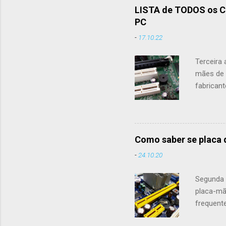
LISTA de TODOS os C
PC
-
17.10.22
Terceira 
mães de 
fabrican
mães pode
forneced
A traduçã
traduções
Como saber se placa 
favor, m
-
24.10.20
Caso não
manual da
Segunda a
Não fora.
placa-mã
frequent
artigo f