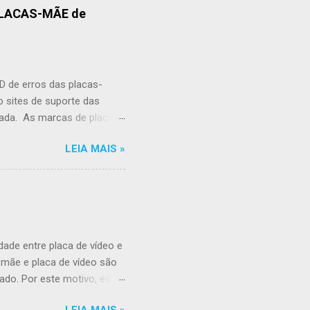
 PLACAS-MÃE de
D de erros das placas-
o sites de suporte das
cada. As marcas de placas-
ivos de BIOS de diferentes
LEIA MAIS »
do em uma placa-mãe de PC
imento do defeito. As
contrar algum erro, por
Minha Placa-Mãe na Lista
embre-se de baixar o
 suporte da fabricante.
dade entre placa de vídeo e
-mãe e placa de vídeo são
do. Por este motivo, este
 a placa-mãe tem conector
LEIA MAIS »