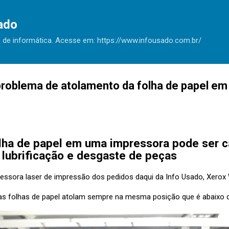
Pular para o conteúdo principal
ado
 de informática. Acesse em: https://www.infousado.com.br/
roblema de atolamento da folha de papel em
lha de papel em uma impressora pode ser 
 lubrificação e desgaste de peças
essora laser de impressão dos pedidos daqui da Info Usado, Xerox
: as folhas de papel atolam sempre na mesma posição que é abaixo 