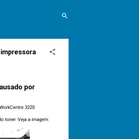
 impressora
causado por
 WorkCentre 3220.
do toner. Veja a imagem: