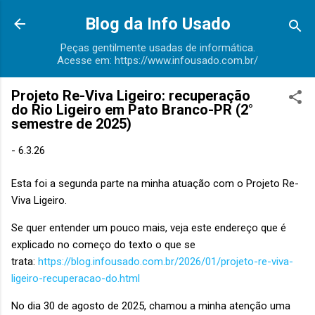
Pular para o conteúdo principal
Blog da Info Usado
Peças gentilmente usadas de informática.
Acesse em: https://www.infousado.com.br/
Projeto Re-Viva Ligeiro: recuperação
do Rio Ligeiro em Pato Branco-PR (2°
semestre de 2025)
-
6.3.26
Esta foi a segunda parte na minha atuação com o Projeto Re-
Viva Ligeiro.
Se quer entender um pouco mais, veja este endereço que é
explicado no começo do texto o que se
trata:
https://blog.infousado.com.br/2026/01/projeto-re-viva-
ligeiro-recuperacao-do.html
No dia 30 de agosto de 2025, chamou a minha atenção uma