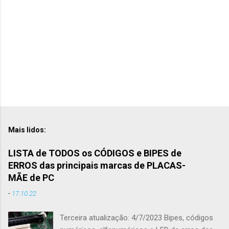
s
Mais lidos:
LISTA de TODOS os CÓDIGOS e BIPES de
ERROS das principais marcas de PLACAS-
MÃE de PC
-
17.10.22
Terceira atualização: 4/7/2023 Bipes, códigos