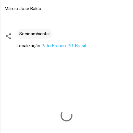
Márcio José Baldo
Socioambiental
Localização
Pato Branco-PR. Brasil
C
o
m
e
n
t
á
r
i
o