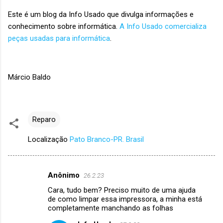
Este é um blog da Info Usado que divulga informações e
conhecimento sobre informática.
A Info Usado comercializa
peças usadas para informática
.
Márcio Baldo
Reparo
Localização
Pato Branco-PR. Brasil
Anônimo
26.2.23
C
Cara, tudo bem? Preciso muito de uma ajuda
o
de como limpar essa impressora, a minha está
m
completamente manchando as folhas
e