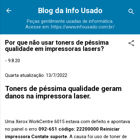
Pular para o conteúdo principal
Blog da Info Usado
Peças gentilmente usadas de informática.
Acesse em: https://www.infousado.com.br/
Por que não usar toners de péssima
qualidade em impressoras lasers?
-
9.8.20
Quarta atualização: 13/7/2022
Toners de péssima qualidade geram
danos na impressora laser.
Uma Xerox WorkCentre 6015 estava com defeito e apontava
no painel o erro
092-651 código: 22200000 Reiniciar
impressora Contate suporte
. A causa foi uso de toner de