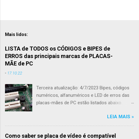
P
o
s
t
Mais lidos:
a
r
LISTA de TODOS os CÓDIGOS e BIPES de
u
ERROS das principais marcas de PLACAS-
m
c
MÃE de PC
o
-
17.10.22
m
e
n
Terceira atualização: 4/7/2023 Bipes, códigos
t
numéricos, alfanuméricos e LED de erros das
á
r
placas-mães de PC estão listados abaixo.
i
Todo conteúdo foi retirado diretamente no
o
LEIA MAIS »
sites de suporte das fabricantes de placas-
mães de modo a não ter qualquer informação
equivocada. As marcas de placas-mães
Como saber se placa de vídeo é compatível