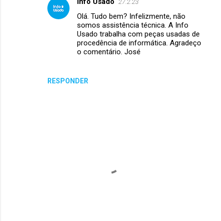
Info Usado
27.2.23
n
Olá. Tudo bem? Infelizmente, não
somos assistência técnica. A Info
t
Usado trabalha com peças usadas de
á
procedência de informática. Agradeço
o comentário. José
r
i
RESPONDER
o
s